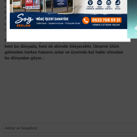
insanın özel hayatına nasıl halel getirildiğinin resmini çizmişlerdi bir
dönem. Mahrem konularda başkan Aktaş`ı zan altında
bırakmışlardı. Şahsımda o dönemde o gazetecilere karşı Başkan
Aktaş`ı en ateşli şekilde savunmuştum. Bugün yine olsa yine
savunurum. Bu kişinin başkan ya da milletvekili olmasının hiç bir
önemi yok.
Sözün özü insanoğlu beşer şaşar. Herkes yaptıklarının bedelini
hem bu dünyada, hem de ahirette ödeyecektir. Umarım ölüm
gelmeden herkes hatasını anlar ve üzerinde kul hakkı olmadan
bu dünyadan göçer...