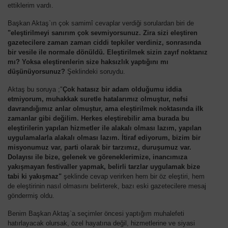
ettiklerim vardı.
Başkan Aktaş`ın çok samimî cevaplar verdiği sorulardan biri de
"eleştirilmeyi sanırım çok sevmiyorsunuz. Zira sizi eleştiren
gazetecilere zaman zaman ciddi tepkiler verdiniz, sonrasında
bir vesile ile normale dönüldü. Eleştirilmek sizin zayıf noktanız
mı? Yoksa eleştirenlerin size haksızlık yaptığını mı
düşünüyorsunuz?
Şeklindeki soruydu.
Aktaş bu soruya ;"
Çok hatasız bir adam olduğumu iddia
etmiyorum, muhakkak suretle hatalarımız olmuştur, nefsi
davrandığımız anlar olmuştur, ama eleştirilmek noktasında ilk
zamanlar gibi değilim. Herkes eleştirebilir ama burada bu
eleştirilerin yapılan hizmetler ile alakalı olması lazım, yapılan
uygulamalarla alakalı olması lazım. İtiraf ediyorum, bizim bir
misyonumuz var, parti olarak bir tarzımız, duruşumuz var.
Dolayısı ile bize, gelenek ve göreneklerimize, inancımıza
yakışmayan festivaller yapmak, belirli tarzlar uygulamak bize
tabi ki yakışmaz"
şeklinde cevap verirken hem bir öz eleştiri, hem
de eleştirinin nasıl olmasını belirterek, bazı eski gazetecilere mesaj
göndermiş oldu.
Benim Başkan Aktaş`a seçimler öncesi yaptığım muhalefeti
hatırlayacak olursak, özel hayatına değil, hizmetlerine ve siyasi