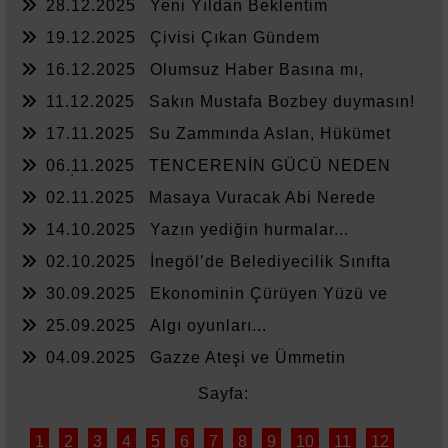
28.12.2025
Yeni Yıldan Beklentim
19.12.2025
Çivisi Çıkan Gündem
16.12.2025
Olumsuz Haber Basına mı,
Yönetime mi Yazar?
11.12.2025
Sakın Mustafa Bozbey duymasın!
17.11.2025
Su Zammında Aslan, Hükümet
Zammında Kedi
06.11.2025
TENCERENİN GÜCÜ NEDEN
YETMİYOR?
02.11.2025
Masaya Vuracak Abi Nerede
14.10.2025
Yazın yediğin hurmalar...
02.10.2025
İnegöl’de Belediyecilik Sınıfta
Kaldı
30.09.2025
Ekonominin Çürüyen Yüzü ve
Sessiz Kalanlar
25.09.2025
Algı oyunları...
04.09.2025
Gazze Ateşi ve Ümmetin
Sessizliği
Sayfa:
1
2
3
4
5
6
7
8
9
10
11
12