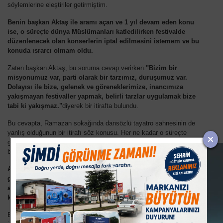
söylemlerine eleştiriler getirmiştim.
Benin başkan Aktaş ile aramı açan ve 1 yıl devam eden konu
ise, o süreçte dünya Müslümanları katledilirken festivalde
düzenlenecek olan konserlerin iptal edilmesini istemem ve bu
konuda ısrarcı olmam oldu.
Zaten başkan Aktaş, bu soruma cevap verirken.
"Bizim bir
misyonumuz var, parti olarak bir tarzımız, duruşumuz var.
Dolayısı ile bize, gelenek ve göreneklerimize, inancımıza
yakışmayan festivaller yapmak, belirli tarzlar uygulamak bize
tabi ki yakışmaz."
diyerek bir itirafta bulundu.
Bu cevapta, Ramazan sokağında dansözlü tayatro sahnesinin de
yanlış olduğunun bir itirafı söz konusu. Her ne kadar o süreçte
gazete olarak bir tekzip yayınlasak ta, bugün geç gelen bir itiraf ile,
bizim nasıl doğru bir iş yaptığımız ortaya çıkmıştır.
Aktaş`ın bu soruda birde mesaj verdiği gazeteciler vardı. Bu
gazeteciler 2014 yılı itibariyle mesleklerine veda ettiler. En
azından veda ettiğini ifade eden bir mektup yayınladılar son
kez...
Bu gazetecilerin yaptığı eleştirileri göz önüne getirdiğimizde, bir