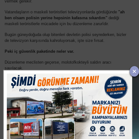
vermek gerekir.
Vatandaşların o maskeli teröristleri televizyonlarda gördüğünde
"ah
ben olsam polisin yerine hepsinin kafasına sıkardım"
dediği
maskeli teröristlerle mücadele için bu düzenleme zarurîdir.
Bugün güneydoğuda olup bitenleri devletin polisi seyrederken, bizler
de televizyon karşısında kahroluyorsak, işte size fırsat.
Peki iç güvenlik paketinde neler var.
Düzenleme meclisten geçerse, molotofkokteyli saldırı aracı
sayılacak.
Maskeli eylemcilere ceza gelecek.
Gösteriye silahla katılanlara verilecek ceza artırılıyor. Silahlı
eylemciye 2,5-4 yıl arasında hapis cezası verilecek.
Polisin şahıs ve araç aramalarında yetkisi genişletilecek.
Polisin gözaltı süresi vali yardımcısı ve üs amirin denetiminde 24
saat olacak. Bu süre, savcı kararıyla 48 saate uzatılabilecek.
Düzenlenen eylemlerde verilen zararları bundan sonra eylemci