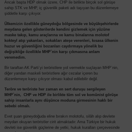
Ancak başta HDP olmak üzere, CHP ile birlikte birçok sol görüşe
sahip STK ve MHP, iç güvenlik paketi adı taşıyan bu düzenlemeye
şiddetle karşı çıkıyor.
Ülkemizin özellikle güneydoğu bölgesinde ve büyükşehirlerde
meydana gelen gösterilerde kendini gizlemek için yüzüne
maske takıp, kamu araçlarına ve kamu binalarına molotof
kokteyl atıp yakanları, sokakları ateşe verenleri, kısasa ülkenin
huzur ve güvenliğini bozanları caydırmaya yönelik bu
değişikliğe özellikle MHP`nin karşı çıkmasına anlam
veremedim.
Bir taraftan AK Parti`yi teröristlere yol vermekle suçlayan MHP`nin,
diğer yandan maskeli teröristlere ağır cezalar içeren bu
düzenlemeye karşı çıkıyor olması kabul edilebilir değil.
Teröre ve teröriste her zaman en sert duruşu sergileyen
MHP`nin, CHP ve HDP ile birlikte tüm sol ve komünist görüşe
sahip insanlarla aynı düşünce moduna girmesinin haklı bir
sebebi olmalı.
Evet şuan güneydoğuda eline bırakın molotofu, silâh alıp devlete
meydan okuyan teröristler cirit atmaktadır. Ama Türkiye bir hukuk
devleti ise güvenlik güçlerine de yetki, hukuk kuralları çerçevesinde