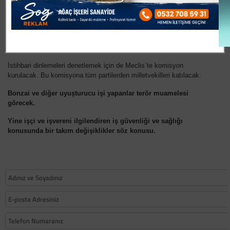
ödeyecek.
Sanal ortamda nefret ve teröre çağrı da artık suç sayılacak.
Polisin yetkilerinin denetimi için Kolluk Gözetim Komisyonu
kurulacak. Komisyonda STK’lar da yer alacak.
İstihbari dinlemeleri denetlemek için de Meclis`te komisyon
kurulacak. Bu komisyona tüm partilerden milletvekilleri katılacak.
Bonzai ve diğer uyuşturucu işi yapanlar terör muamelesi
görecek.
Yine işçi ve işvereni ilgilendiren iş güvenliği ve sağlığı
konusunda bir takım değişiklikler söz konusu.