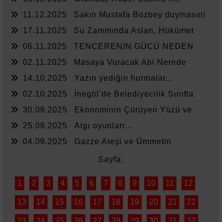
Yönetime mi Yazar?
11.12.2025
Sakın Mustafa Bozbey duymasın!
17.11.2025
Su Zammında Aslan, Hükümet
Zammında Kedi
06.11.2025
TENCERENİN GÜCÜ NEDEN
YETMİYOR?
02.11.2025
Masaya Vuracak Abi Nerede
14.10.2025
Yazın yediğin hurmalar...
02.10.2025
İnegöl’de Belediyecilik Sınıfta
Kaldı
30.09.2025
Ekonominin Çürüyen Yüzü ve
Sessiz Kalanlar
25.09.2025
Algı oyunları...
04.09.2025
Gazze Ateşi ve Ümmetin
Sessizliği
Sayfa:
1
2
3
4
5
6
7
8
9
10
11
12
13
14
15
16
17
18
19
20
21
22
23
24
25
26
27
28
29
30
31
32