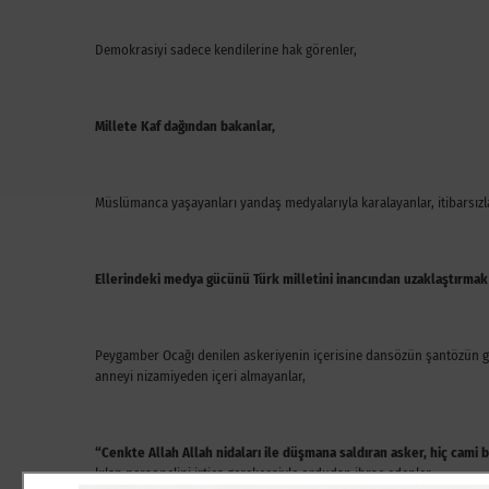
Demokrasiyi sadece kendilerine hak görenler,
Millete Kaf dağından bakanlar,
Müslümanca yaşayanları yandaş medyalarıyla karalayanlar, itibarsızla
Ellerindeki medya gücünü Türk milletini inancından uzaklaştırmak 
Peygamber Ocağı denilen askeriyenin içerisine dansözün şantözün g
anneyi nizamiyeden içeri almayanlar,
“Cenkte Allah Allah nidaları ile düşmana saldıran asker, hiç cami
kılan personelini irtica gerekçesiyle ordudan ihraç edenler,