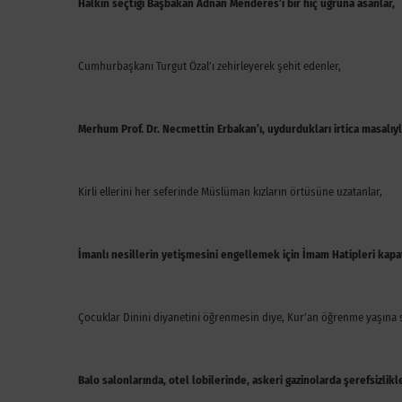
Halkın seçtiği Başbakan Adnan Menderes’i bir hiç uğruna asanlar,
Cumhurbaşkanı Turgut Özal’ı zehirleyerek şehit edenler,
Merhum Prof. Dr. Necmettin Erbakan’ı, uydurdukları irtica masalıyl
Kirli ellerini her seferinde Müslüman kızların örtüsüne uzatanlar,
İmanlı nesillerin yetişmesini engellemek için İmam Hatipleri kapat
Çocuklar Dinini diyanetini öğrenmesin diye, Kur’an öğrenme yaşına s
Balo salonlarında, otel lobilerinde, askeri gazinolarda şerefsizlik