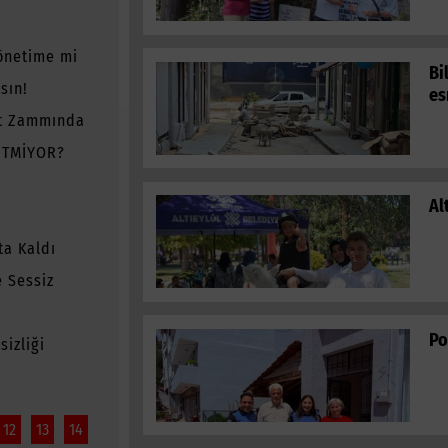
önetime mi
Bi
sın!
es
t Zammında
ETMİYOR?
Al
ta Kaldı
 Sessiz
Po
izliği
12
13
14