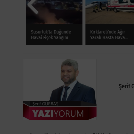
da 14
Susurluk'ta Düğünde
Kırklareli’nde Ağır
en
Havai Fişek Yangını
Yaralı Hasta Hava
Ambulansıyla Ankara’y
Sevk Edildi
Şerif 