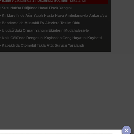
Ezine Açıklarında 14 Düzensiz Göçmen Yakalandı
Susurluk'ta Düğünde Havai Fişek Yangını
Kırklareli’nde Ağır Yaralı Hasta Hava Ambulansıyla Ankara’ya
Sevk Edildi
Bandırma'da Müstakil Ev Alevlere Teslim Oldu
Uludağ'daki Orman Yangını Ekiplerin Müdahalesiyle
Söndürüldü
İznik Gölü'nde Dengesini Kaybeden Genç Hayatını Kaybetti
Kapaklı'da Otomobil Takla Attı: Sürücü Yaralandı