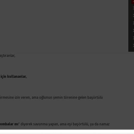
ştıranlar,
için kullananlar,
irmesine izin veren, ama oğlunun yemin törenine gelen başörtülü
 bombalar mı
” diyerek savunma yapan, ama eşi başörtülü, ya da namaz