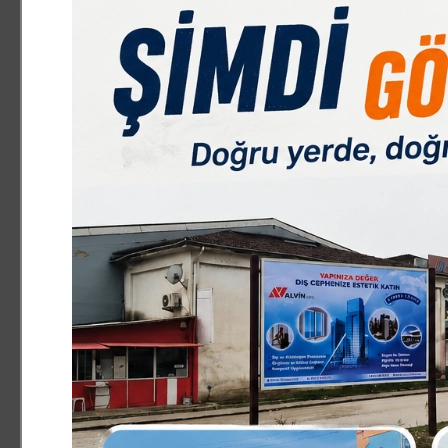
Kurdukları ikna odalarıyla başörtülü kızlara baskı yapanlar,
Rezidanslarda sarhoş kafalarla, darbe planları hazırlayıp hükümet yı
Yıllarca masonları iktidar, sabatayları bürokraside makam sahibi y
Gerçek din adamlarına ekran yüzü göstermeyen, ama sapık görüşlü ve
Milletin malı deniz yemeyen domuz anlatışıyla, tüyü bitmemiş yeti
Yaptıkları darbeler ve kanunlar ile halkına zulüm edenler,