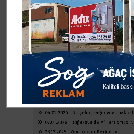
70 yıl önce işgal ettikleri bu vatan topraklarından def edilen ba
yutturmaya çalışanlar,
Hülasa ellerine geçirdikleri makam ve mevkileri sürekli Müslüman Türk
İlahi adaletin tecellisi, ABD’nin izni ve AKP’nin desteği ile mahkûm
günahlara kefaret olsun. Zira Silivri’den daha büyük bir mahkeme
medyaları olmayacak.
24.06.2026
Yüzüne Fener Tutulmuş Tavş
04.02.2026
Bu şehir, sağduyuyu hak ed
07.01.2026
Boğazova’da Af Tartışması v
28.12.2025
Yeni Yıldan Beklentim