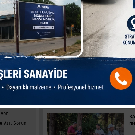
tılıların çürümüş ve kokuşmuş düzenini ve kültürünü medeniyet diye
 milletinin aleyhine kullananlar,
 edilmişlerdir. Duam odur ki, çekecekleri cezalar, işledikleri
 daha var. O gün onları savunacak ne CHP, ne DHKPC, ne de yandaş
HAB
anlar Ülkesi
iyor
Ka
me
e Asıl Sorun