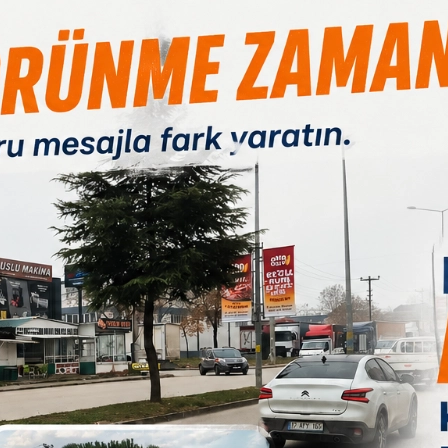
kıp, yeni hükümet kuranlar,
apanlar,
 hurafecileri din adamı diyerek halka yutturmaya çalışanlar,
min hakkını yiyenler, bankaları hortumlayanlar,