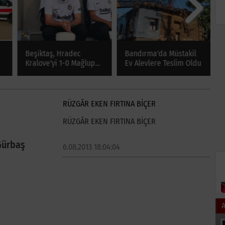
Beşiktaş, Hradec
Bandırma'da Müstakil
U
Kralove'yi 1-0 Mağlup
Ev Alevlere Teslim Oldu
Y
a
Etti
M
S
RÜZGÂR EKEN FIRTINA BİÇER
RÜZGÂR EKEN FIRTINA BİÇER
Gürbaş
6.08.2013 18:04:04