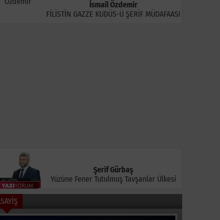
İsmail Özdemir
FİLİSTİN GAZZE KUDÜS-Ü ŞERİF MÜDAFAASI
ludağ'daki Orman
Galatasaray'ın Yeni
İznik Göl
angını Ekiplerin
Sezon Hazırlıkları
Dengesin
üdahalesiyle
Sürüyor
Genç Haya
öndürüldü
Şerif Gürbaş
Yüzüne Fener Tutulmuş Tavşanlar Ülkesi
ASAYİŞ