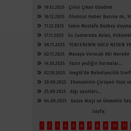
19.12.2025
Çivisi Çıkan Gündem
16.12.2025
Olumsuz Haber Basına mı, Y
Yazar?
11.12.2025
Sakın Mustafa Bozbey duyma
17.11.2025
Su Zammında Aslan, Hüküme
Kedi
06.11.2025
TENCERENİN GÜCÜ NEDEN Y
02.11.2025
Masaya Vuracak Abi Nerede
14.10.2025
Yazın yediğin hurmalar...
02.10.2025
İnegöl’de Belediyecilik Sınıf
30.09.2025
Ekonominin Çürüyen Yüzü ve
Kalanlar
25.09.2025
Algı oyunları...
04.09.2025
Gazze Ateşi ve Ümmetin Sess
Sayfa:
1
2
3
4
5
6
7
8
9
10
11