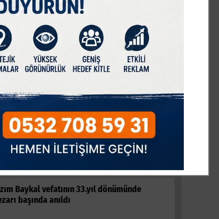
ERDE İNSAN
zım Baykal vefatının 33.yıl dönümünde
zarı başında anıldı