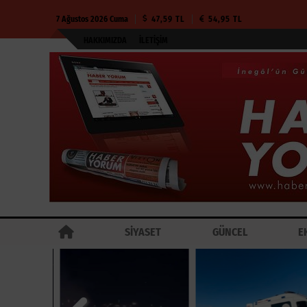
7 Ağustos 2026 Cuma
47,59 TL
54,95 TL
HAKKIMIZDA
İLETIŞIM
SİYASET
GÜNCEL
E