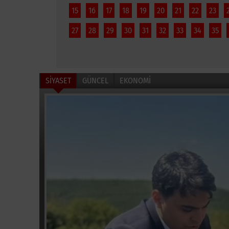
15
16
17
18
19
20
21
22
23
27
28
29
30
31
32
33
34
35
SİYASET
GÜNCEL
EKONOMİ