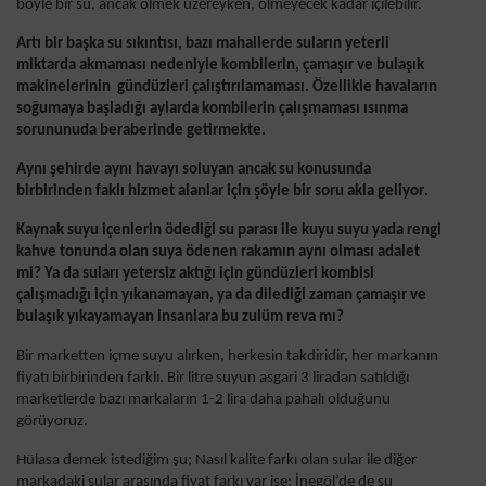
böyle bir su, ancak ölmek üzereyken, ölmeyecek kadar içilebilir.
Artı bir başka su sıkıntısı, bazı mahallerde suların yeterli
miktarda akmaması nedeniyle kombilerin, çamaşır ve bulaşık
makinelerinin gündüzleri çalıştırılamaması. Özellikle havaların
soğumaya başladığı aylarda kombilerin çalışmaması ısınma
sorununuda beraberinde getirmekte.
Aynı şehirde aynı havayı soluyan ancak su konusunda
birbirinden faklı hizmet alanlar için şöyle bir soru akla geliyor
.
Kaynak suyu içenlerin ödediği su parası ile kuyu suyu yada rengi
kahve tonunda olan suya ödenen rakamın aynı olması adalet
mi? Ya da suları yetersiz aktığı için gündüzleri kombisi
çalışmadığı için yıkanamayan, ya da dilediği zaman çamaşır ve
bulaşık yıkayamayan insanlara bu zulüm reva mı?
Bir marketten içme suyu alırken, herkesin takdiridir, her markanın
fiyatı birbirinden farklı. Bir litre suyun asgari 3 liradan satıldığı
marketlerde bazı markaların 1-2 lira daha pahalı olduğunu
görüyoruz.
Hülasa demek istediğim şu; Nasıl kalite farkı olan sular ile diğer
markadaki sular arasında fiyat farkı var ise; İnegöl’de de su