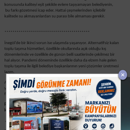
konusunda kaliteyi eşit şekilde evlere taşıyamayan belediyenin,
bu farkı gözetmesi icap eder. Hattai çeşmelerinden içilebilir
kalitede su akmayanlardan su parası bile almaması gerekir.
******************************************
İnegöl’de bir ikinci sorun ise ulaşımda yaşanıyor. Alternatifsiz kalan
toplu taşıma hizmetleri, özellikle okullarında açık olduğu kış
dönemlerinde ve özellikle de günün belli saatlerinde çekilmez bir
hal alıyor. Pandemi döneminde özellikle daha da elzem hale gelen
toplu taşıma ile ilgili belediye başkanlarının yeni çözümler üretmesi
lazım.
Alternatifsizlik nasıl her alanda kaliteyi düşürüyor ve mağduriyetler
yaratıyorsa, toplu taşımadaki alternatisizlikte kaliteyi düşürüyor ve
farklı farklı mağduriyetlere ve sorunlara sebep oluyor.
Peki, İnegöl’de toplu taşıma ile ilgili ne gibi alternatifler ortaya
konabilir?
A-Feribot