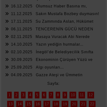
16.12.2025
Olumsuz Haber Basına mı,
Yönetime mi Yazar?
11.12.2025
Sakın Mustafa Bozbey duymasın!
17.11.2025
Su Zammında Aslan, Hükümet
Zammında Kedi
06.11.2025
TENCERENİN GÜCÜ NEDEN
YETMİYOR?
02.11.2025
Masaya Vuracak Abi Nerede
14.10.2025
Yazın yediğin hurmalar...
02.10.2025
İnegöl’de Belediyecilik Sınıfta
Kaldı
30.09.2025
Ekonominin Çürüyen Yüzü ve
Sessiz Kalanlar
25.09.2025
Algı oyunları...
04.09.2025
Gazze Ateşi ve Ümmetin
Sessizliği
Sayfa:
1
2
3
4
5
6
7
8
9
10
11
12
13
14
15
16
17
18
19
20
21
22