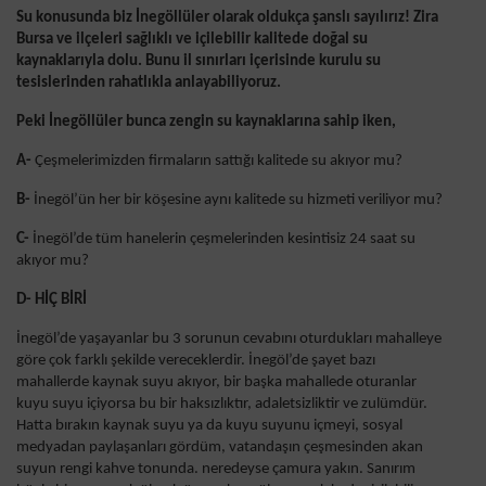
Su konusunda biz İnegöllüler olarak oldukça şanslı sayılırız! Zira
Bursa ve ilçeleri sağlıklı ve içilebilir kalitede doğal su
kaynaklarıyla dolu. Bunu il sınırları içerisinde kurulu su
tesislerinden rahatlıkla anlayabiliyoruz.
Peki İnegöllüler bunca zengin su kaynaklarına sahip iken,
A-
Çeşmelerimizden firmaların sattığı kalitede su akıyor mu?
B-
İnegöl’ün her bir köşesine aynı kalitede su hizmeti veriliyor mu?
C-
İnegöl’de tüm hanelerin çeşmelerinden kesintisiz 24 saat su
akıyor mu?
D- HİÇ BİRİ
İnegöl’de yaşayanlar bu 3 sorunun cevabını oturdukları mahalleye
göre çok farklı şekilde vereceklerdir. İnegöl’de şayet bazı
mahallerde kaynak suyu akıyor, bir başka mahallede oturanlar
kuyu suyu içiyorsa bu bir haksızlıktır, adaletsizliktir ve zulümdür.
Hatta bırakın kaynak suyu ya da kuyu suyunu içmeyi, sosyal
medyadan paylaşanları gördüm, vatandaşın çeşmesinden akan
suyun rengi kahve tonunda. neredeyse çamura yakın. Sanırım