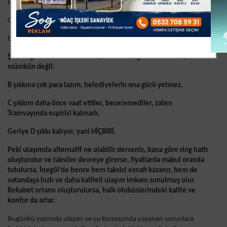
B-Metro
C-
Tramvay
D-
HİÇBİRİ
Şıklara göre A zaten imkansız, önce deniz getirmek lazım, o
mümkün değil.
B şıkkına çok para lazım, belediyelerin ona gücü yetmez.
C şıkkını daha önce vaat ettiler, beceremediler, zaten
Tramvayında espirisi kalmadı,
Geriye D şıkkı kalıyor, yani HİÇBİRİ.
Peki ulaşımda alternatif ne olabilir derseniz, bana göre ring hattı
oluşturulur ve taksiler devreye girerse, fiyatlarda makul oranda
tutulursa, İnegöl’de bence hem taksici esnafı kazanır, hem de
vatandaşa hızlı ve daha kaliteli ulaşım imkanı sunulmuş olur.
Rekabet ortamı oluşturulursa, halk otobüslerindeki kalite ve
konfor da artar.
Bugünkü yazımda ulaşım ve su konusunda yaşanan sorunlara